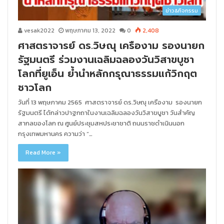
ข่าว&กิจกรรม
vesak2022
พฤษภาคม 13, 2022
0
2,408
ศาสตราจารย์ ดร.วิษณุ เครืองาม รองนายก
รัฐมนตรี ร่วมงานเฉลิมฉลองวันวิสาขบูชา
โลกที่ยูเอ็น ย้ำนำหลักกรุณาธรรมแก้วิกฤต
ชาวโลก
วันที่ 13 พฤษภาคม 2565 ศาสตราจารย์ ดร.วิษณุ เครืองาม รองนายก
รัฐมนตรี ได้กล่าวปาฐกถาในงานเฉลิมฉลองวันวิสาขบูชา วันสำคัญ
สากลของโลก ณ ศูนย์ประชุมสหประชาชาติ ถนนราชดำเนินนอก
กรุงเทพมหานคร ความว่า “…
Read More »