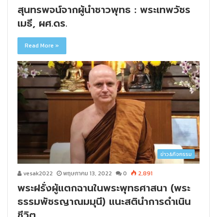
สุนทรพจน์จากผู้นำชาวพุทธ : พระเทพวัชร
เมธี, ผศ.ดร.
Read More »
ข่าว&กิจกรรม
vesak2022
พฤษภาคม 13, 2022
0
2,891
พระฝรั่งผู้แตกฉานในพระพุทธศาสนา (พระ
ธรรมพัชรญาณมมุนี) แนะสตินำการดำเนิน
ชีวิต