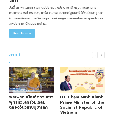
วันนี้ (13 พ.ค.2565) ณ ศูนย์ประชุมสหประชาชาติ กรุงเทพมหานคร
ศาสตราจารย์ ดร.วิษณุ เครืองาม รองนายกรัฐมนตรี ได้กล่าวปาฐกถา
ในงานเฉลิมฉลองวันวิสาขบูชา วันสำคัญสากลของโลก ณ ศูนย์ประชุม
สหประชาชาติ ถนนราชดำเ…
Read More »
สาสน์
พระพรหมบัณฑิตชวนชาว
H.E Phạm Minh Khinh
S
พุทธทั่วโลกร่วมเฉลิม
Prime Minister of the
(
ฉลองวันวิสาขบูชาโลก
Socialist Republic of
M
e
Vietnam