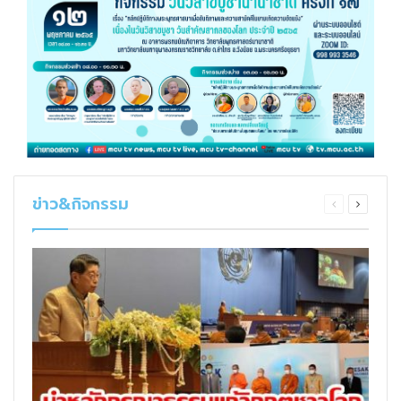
ข่าว&กิจกรรม