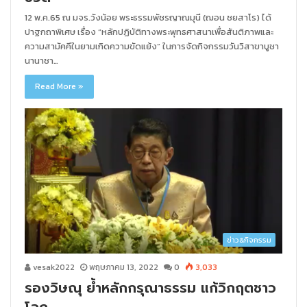
12 พ.ค.65 ณ มจร.วังน้อย พระธรรมพัชรญาณมุนี (ฌอน ชยสาโร) ได้
ปาฐกถาพิเศษ เรื่อง “หลักปฏิบัติทางพระพุทธศาสนาเพื่อสันติภาพและ
ความสามัคคีในยามเกิดความขัดแย้ง” ในการจัดกิจกรรมวันวิสาขาบูชา
นานาชา…
Read More »
ข่าว&กิจกรรม
vesak2022
พฤษภาคม 13, 2022
0
3,033
รองวิษณุ ย้ำหลักกรุณาธรรม แก้วิกฤตชาว
โลก