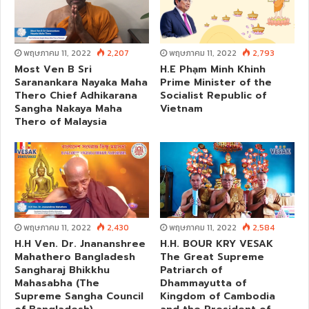
พฤษภาคม 11, 2022
2,207
พฤษภาคม 11, 2022
2,793
Most Ven B Sri
H.E Phạm Minh Khinh
Saranankara Nayaka Maha
Prime Minister of the
Thero Chief Adhikarana
Socialist Republic of
Sangha Nakaya Maha
Vietnam
Thero of Malaysia
พฤษภาคม 11, 2022
2,430
พฤษภาคม 11, 2022
2,584
H.H Ven. Dr. Jnananshree
H.H. BOUR KRY VESAK
Mahathero Bangladesh
The Great Supreme
Sangharaj Bhikkhu
Patriarch of
Mahasabha (The
Dhammayutta of
Supreme Sangha Council
Kingdom of Cambodia