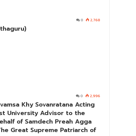
0
2,768
thaguru)
0
2,996
avamsa Khy Sovanratana Acting
t University Advisor to the
ehalf of Samdech Preah Agga
he Great Supreme Patriarch of