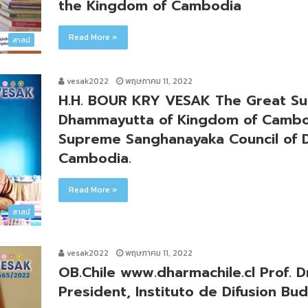
the Kingdom of Cambodia
Read More »
สาสน์
vesak2022
พฤษภาคม 11, 2022
H.H. BOUR KRY VESAK The Great Su
Dhammayutta of Kingdom of Cambod
Supreme Sanghanayaka Council of 
Cambodia.
Read More »
สาสน์
vesak2022
พฤษภาคม 11, 2022
OB.Chile www.dharmachile.cl Prof. 
President, Instituto de Difusion Bud