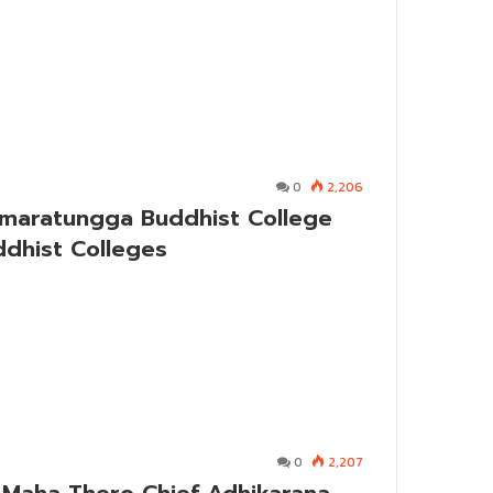
0
2,206
 Smaratungga Buddhist College
ddhist Colleges
0
2,207