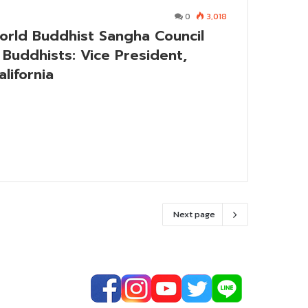
0
3,018
orld Buddhist Sangha Council
 Buddhists: Vice President,
lifornia
Next page