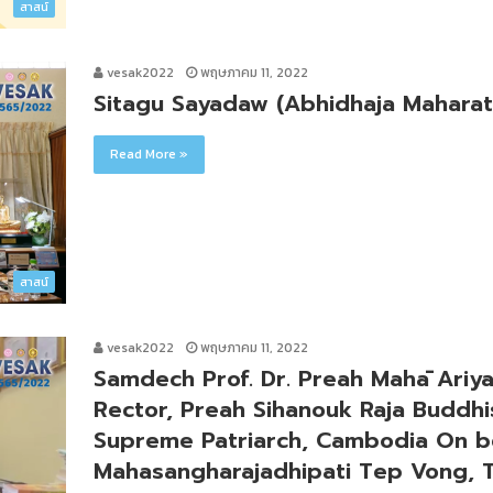
สาสน์
vesak2022
พฤษภาคม 11, 2022
Sitagu Sayadaw (Abhidhaja Maharat
Read More »
สาสน์
vesak2022
พฤษภาคม 11, 2022
Samdech Prof. Dr. Preah Mahā Ariy
Rector, Preah Sihanouk Raja Buddhis
Supreme Patriarch, Cambodia On b
Mahasangharajadhipati Tep Vong, T