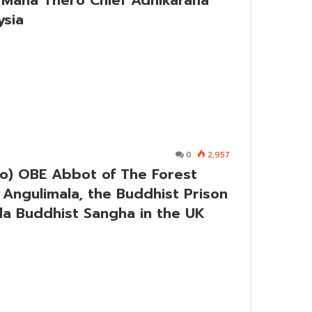
 Maha Thero Chief Adhikarana
ysia
0
2,957
) OBE Abbot of The Forest
f Angulimala, the Buddhist Prison
da Buddhist Sangha in the UK