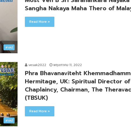
Most Ven B Sri Saranankara Nayaka
Sangha Nakaya Maha Thero of Mala
Read More »
สาสน์
vesak2022
พฤษภาคม 11, 2022
Phra Bhavanaviteht Khemmadhammo
Hermitage, UK: Spiritual Director o
Chaplaincy, Chairman, The Therava
(TBSUK)
Read More »
สาสน์