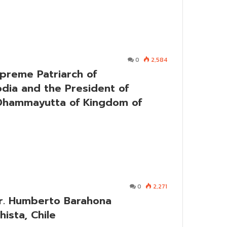
0
2,584
preme Patriarch of
ia and the President of
Dhammayutta of Kingdom of
0
2,271
Dr. Humberto Barahona
hista, Chile