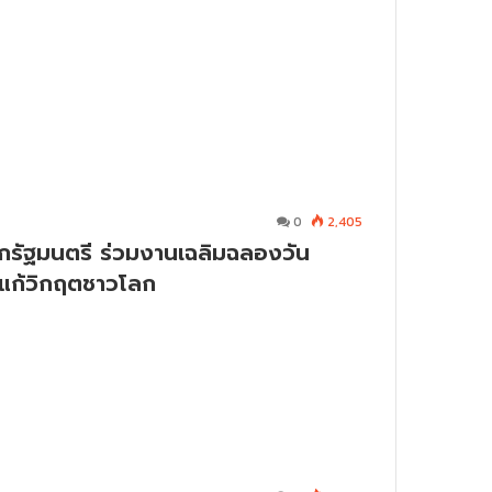
0
2,405
กรัฐมนตรี ร่วมงานเฉลิมฉลองวัน
รมแก้วิกฤตชาวโลก