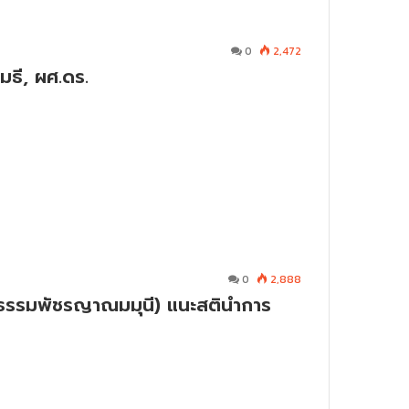
0
2,472
มธี, ผศ.ดร.
0
2,888
ะธรรมพัชรญาณมมุนี) แนะสตินำการ