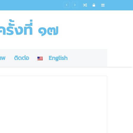
รุณาธรรมแก้วิกฤตชาวโลก
Random
Log
Sidebar
Article
In
รั้งที่ ๑๗
าพ
ติดต่อ
English