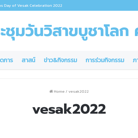
รืองาม รองนายกรัฐมนตรี ร่วมงานเฉลิมฉลองวันวิสาขบูชาโลกที่ยูเอ็น ย้ำนำหลักก
ชุมวันวิสาขบูชาโลก ค
ดการ
สาสน์
ข่าว&กิจกรรม
การร่วมกิจกรรม
ภ
Home
/
vesak2022
vesak2022