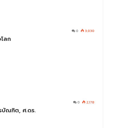
0
3,030
วโลก
0
2,178
รบัณฑิต, ศ.ดร.