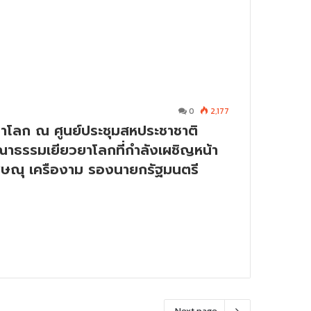
0
2,177
ชาโลก ณ ศูนย์ประชุมสหประชาชาติ
ณาธรรมเยียวยาโลกที่กำลังเผชิญหน้า
พิษณุ เครืองาม รองนายกรัฐมนตรี
Next page