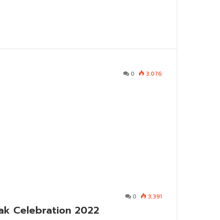
0
3,076
0
3,391
ak Celebration 2022