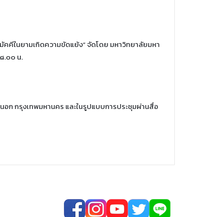
มัคคีในยามเกิดความขัดแย้ง” จัดโดย มหาวิทยาลัยมหา
๘.๐๐ น.
นอก กรุงเทพมหานคร และในรูปแบบการประชุมผ่านสื่อ