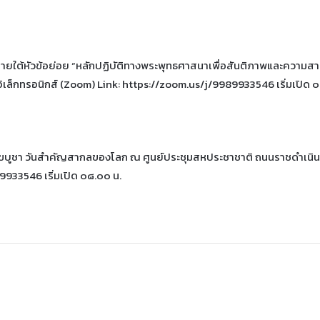
ยใต้หัวข้อย่อย “หลักปฏิบัติทางพระพุทธศาสนาเพื่อสันติภาพและความสา
เล็กทรอนิกส์ (Zoom) Link: https://zoom.us/j/9989933546 เริ่มเปิด ๐
าขบูชา วันสำคัญสากลของโลก ณ ศูนย์ประชุมสหประชาชาติ ถนนราชดำเนิน
9933546 เริ่มเปิด ๐๘.๐๐ น.