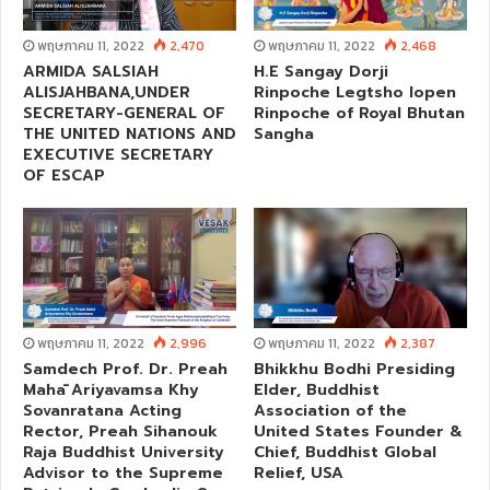
พฤษภาคม 11, 2022
2,470
พฤษภาคม 11, 2022
2,468
ARMIDA SALSIAH
H.E Sangay Dorji
ALISJAHBANA,UNDER
Rinpoche Legtsho lopen
SECRETARY-GENERAL OF
Rinpoche of Royal Bhutan
THE UNITED NATIONS AND
Sangha
EXECUTIVE SECRETARY
OF ESCAP
พฤษภาคม 11, 2022
2,996
พฤษภาคม 11, 2022
2,387
Samdech Prof. Dr. Preah
Bhikkhu Bodhi Presiding
Mahā Ariyavamsa Khy
Elder, Buddhist
Sovanratana Acting
Association of the
Rector, Preah Sihanouk
United States Founder &
Raja Buddhist University
Chief, Buddhist Global
Advisor to the Supreme
Relief, USA