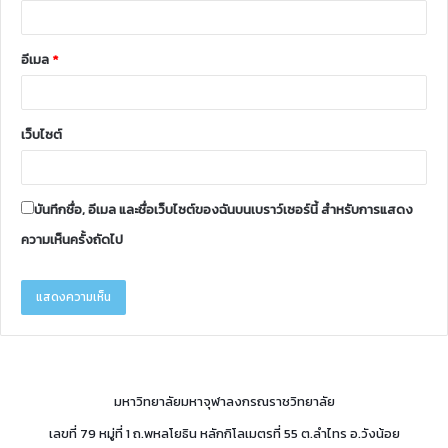
อีเมล
*
เว็บไซต์
บันทึกชื่อ, อีเมล และชื่อเว็บไซต์ของฉันบนเบราว์เซอร์นี้ สำหรับการแสดง
ความเห็นครั้งถัดไป
มหาวิทยาลัยมหาจุฬาลงกรณราชวิทยาลัย
เลขที่ 79 หมู่ที่ 1 ถ.พหลโยธิน หลักกิโลเมตรที่ 55 ต.ลำไทร อ.วังน้อย