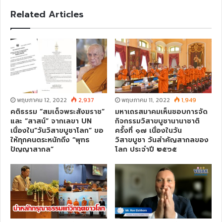
s
Related Articles
i
t
e
พฤษภาคม 12, 2022
2,937
พฤษภาคม 11, 2022
1,949
คติธรรม “สมเด็จพระสังฆราช”
มหาเถรสมาคมเห็นชอบการจัด
และ “สาสน์” จากเลขา UN
กิจกรรมวิสาขบูชานานาชาติ
เนื่องใน”วันวิสาขบูชาโลก” ขอ
ครั้งที่ ๑๗ เนื่องในวัน
ให้ทุกคนตระหนักถึง “พุทธ
วิสาขบูชา วันสำคัญสากลของ
ปัญญาสากล”
โลก ประจำปี ๒๕๖๕