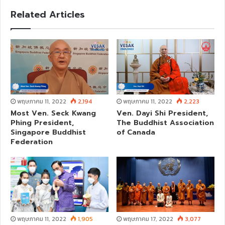
s
Related Articles
i
t
e
พฤษภาคม 11, 2022
2,194
พฤษภาคม 11, 2022
2,223
Most Ven. Seck Kwang
Ven. Dayi Shi President,
Phing President,
The Buddhist Association
Singapore Buddhist
of Canada
Federation
พฤษภาคม 11, 2022
1,905
พฤษภาคม 17, 2022
3,077