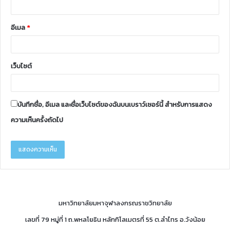
อีเมล
*
เว็บไซต์
บันทึกชื่อ, อีเมล และชื่อเว็บไซต์ของฉันบนเบราว์เซอร์นี้ สำหรับการแสดง
ความเห็นครั้งถัดไป
มหาวิทยาลัยมหาจุฬาลงกรณราชวิทยาลัย
เลขที่ 79 หมู่ที่ 1 ถ.พหลโยธิน หลักกิโลเมตรที่ 55 ต.ลำไทร อ.วังน้อย