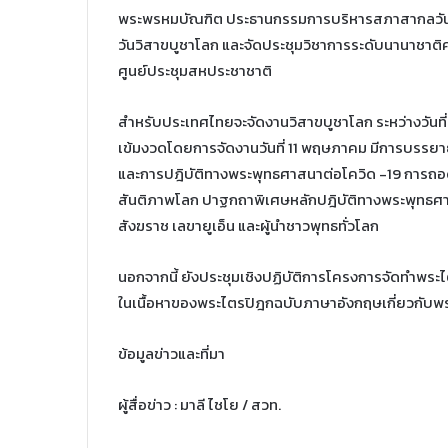
พระพรหมบัณฑิต ประธานกรรมการบริหารสภาสากลวันวิสา
วันวิสาขบูชาโลก และจัดประชุมวิชาการระดับนานาชาติค
ศูนย์ประชุมสหประชาชาติ
สำหรับประเทศไทยจะจัดงานวิสาขบูชาโลก ระหว่างวันที
เข้มงวดโดยการจัดงานวันที่ 11 พฤษภาคม มีการบรรยาย
และการปฎิบัติทางพระพุทธศาสนาต่อโควิด -19 การถอด
สันติภาพโลก ปาฐกถาพิเศษหลักปฎิบัติทางพระพุทธศาส
สังฆราช เลขายูเอ็น และผู้นำชาวพุทธทั่วโลก
นอกจากนี้ ยังประชุมเชิงปฏิบัติการโครงการจัดทำพระ
ในเนื้อหาของพระไตรปิฎกฉบับภาษาอังกฤษเกี่ยวกับพร
ข้อมูลข่าวและที่มา
ผู้สื่อข่าว : มาลี ไชโย / สวท.