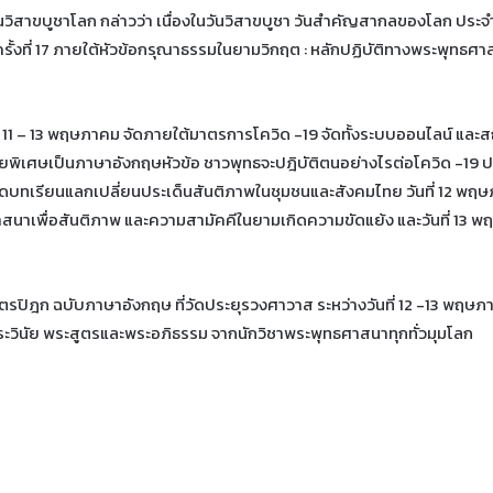
ขบูชาโลก กล่าวว่า เนื่องในวันวิสาขบูชา วันสำคัญสากลของโลก ประจำป
รั้งที่ 17 ภายใต้หัวข้อกรุณาธรรมในยามวิกฤต : หลักปฏิบัติทางพระพุทธศ
่ 11 – 13 พฤษภาคม จัดภายใต้มาตรการโควิด -19 จัดทั้งระบบออนไลน์ แล
พิเศษเป็นภาษาอังกฤษหัวข้อ ชาวพุทธจะปฎิบัติตนอย่างไรต่อโควิด -19 ปา
บทเรียนแลกเปลี่ยนประเด็นสันติภาพในชุมชนและสังคมไทย วันที่ 12 พฤษ
นาเพื่อสันติภาพ และความสามัคคีในยามเกิดความขัดแย้ง และวันที่ 13 พ
ไตรปิฎก ฉบับภาษาอังกฤษ ที่วัดประยุรวงศาวาส ระหว่างวันที่ 12 -13 พฤษ
ะวินัย พระสูตรและพระอภิธรรม จากนักวิชาพระพุทธศาสนาทุกทั่วมุมโลก