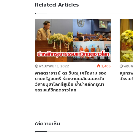
Related Articles
พฤษภาคม 13, 2022
2,405
พฤษภา
ศาสตราจารย์ ดร.วิษณุ เครืองาม รอง
สุนทรพ
นายกรัฐมนตรี ร่วมงานเฉลิมฉลองวัน
วัชรเมธ
วิสาขบูชาโลกที่ยูเอ็น ย้ำนำหลักกรุณา
ธรรมแก้วิกฤตชาวโลก
ใส่ความเห็น