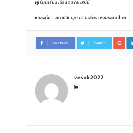
ผู้เรียบเรียง : วีระเดช คชเสนีย์
แหล่งที่มา : สถานีวิทยุกระจายเสียงแห่งประเทศไทย
G
o
Facebook
Twitter
o
g
l
e
+
vesak2022
W
e
b
s
i
t
e