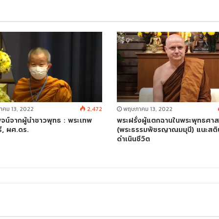
คม 13, 2022
2,472
พฤษภาคม 13, 2022
จน์จากผู้นำชาวพุทธ : พระเทพ
พระฝรั่งผู้แตกฉานในพระพุทธศา
ี, ผศ.ดร.
(พระธรรมพัชรญาณมมุนี) แนะสติ
ดำเนินชีวิต