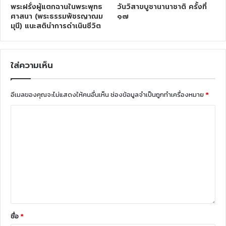
พระฝรั่งผู้แตกฉานในพระพุทธ
วันวิสาขบูชานานาชาติ ครั้งที่
ศาสนา (พระธรรมพัชรญาณม
๑๗
มุนี) แนะสตินำการดำเนินชีวิต
ใส่ความเห็น
อีเมลของคุณจะไม่แสดงให้คนอื่นเห็น
ช่องข้อมูลจำเป็นถูกทำเครื่องหมาย
*
ชื่อ
*