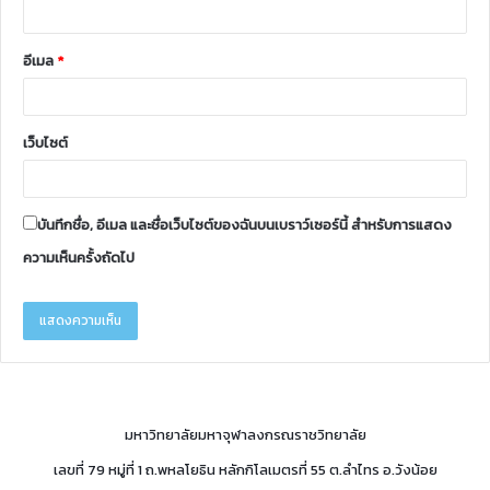
อีเมล
*
เว็บไซต์
บันทึกชื่อ, อีเมล และชื่อเว็บไซต์ของฉันบนเบราว์เซอร์นี้ สำหรับการแสดง
ความเห็นครั้งถัดไป
มหาวิทยาลัยมหาจุฬาลงกรณราชวิทยาลัย
เลขที่ 79 หมู่ที่ 1 ถ.พหลโยธิน หลักกิโลเมตรที่ 55 ต.ลำไทร อ.วังน้อย