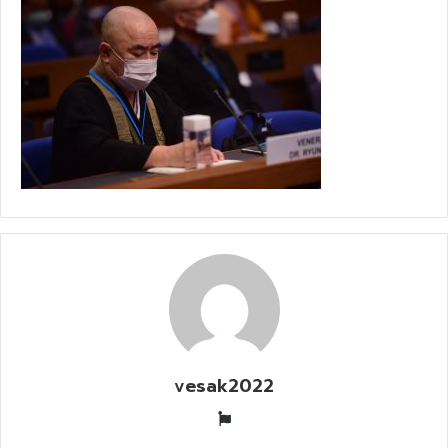
vesak2022
W
e