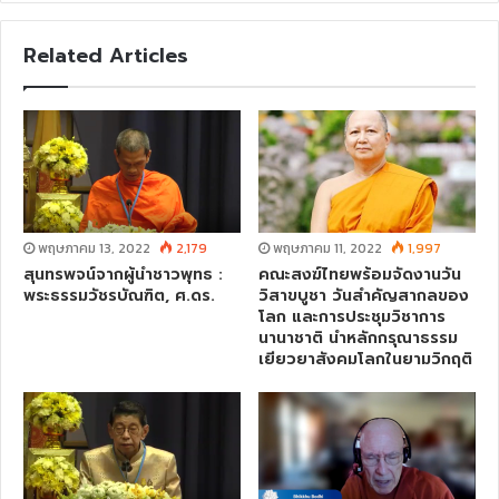
b
s
Related Articles
i
t
e
พฤษภาคม 13, 2022
2,179
พฤษภาคม 11, 2022
1,997
สุนทรพจน์จากผู้นำชาวพุทธ :
คณะสงฆ์ไทยพร้อมจัดงานวัน
พระธรรมวัชรบัณฑิต, ศ.ดร.
วิสาขบูชา วันสำคัญสากลของ
โลก และการประชุมวิชาการ
นานาชาติ นำหลักกรุณาธรรม
เยียวยาสังคมโลกในยามวิกฤติ