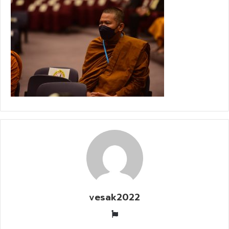
vesak2022
W
e