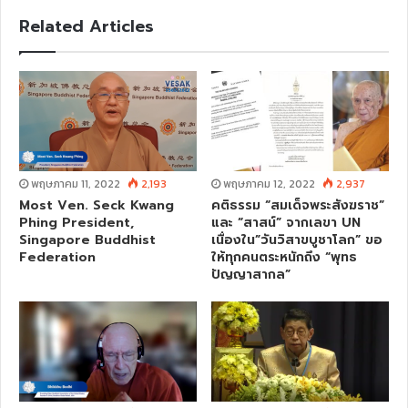
s
Related Articles
i
t
e
พฤษภาคม 11, 2022
2,193
พฤษภาคม 12, 2022
2,937
Most Ven. Seck Kwang
คติธรรม “สมเด็จพระสังฆราช”
Phing President,
และ “สาสน์” จากเลขา UN
Singapore Buddhist
เนื่องใน”วันวิสาขบูชาโลก” ขอ
Federation
ให้ทุกคนตระหนักถึง “พุทธ
ปัญญาสากล”