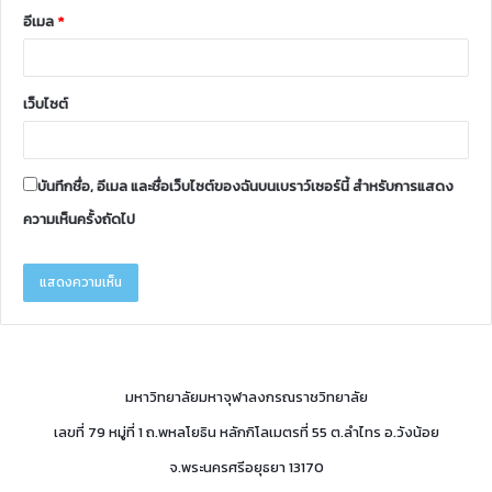
อีเมล
*
เว็บไซต์
บันทึกชื่อ, อีเมล และชื่อเว็บไซต์ของฉันบนเบราว์เซอร์นี้ สำหรับการแสดง
ความเห็นครั้งถัดไป
มหาวิทยาลัยมหาจุฬาลงกรณราชวิทยาลัย
เลขที่ 79 หมู่ที่ 1 ถ.พหลโยธิน หลักกิโลเมตรที่ 55 ต.ลำไทร อ.วังน้อย
จ.พระนครศรีอยุธยา 13170