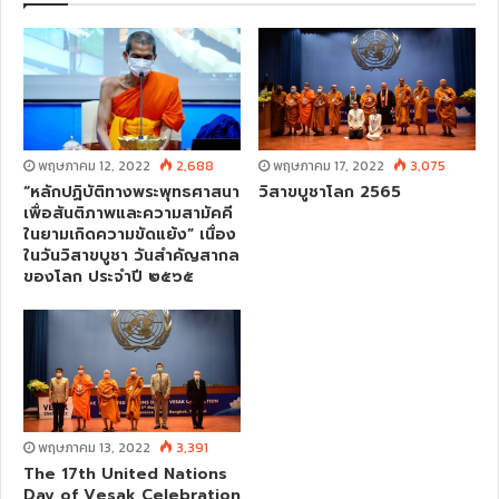
t
e
พฤษภาคม 12, 2022
2,688
พฤษภาคม 17, 2022
3,075
“หลักปฏิบัติทางพระพุทธศาสนา
วิสาขบูชาโลก 2565
เพื่อสันติภาพและความสามัคคี
ในยามเกิดความขัดแย้ง” เนื่อง
ในวันวิสาขบูชา วันสําคัญสากล
ของโลก ประจําปี ๒๕๖๕
พฤษภาคม 13, 2022
3,391
The 17th United Nations
Day of Vesak Celebration