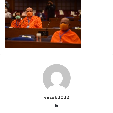
vesak2022
W
e