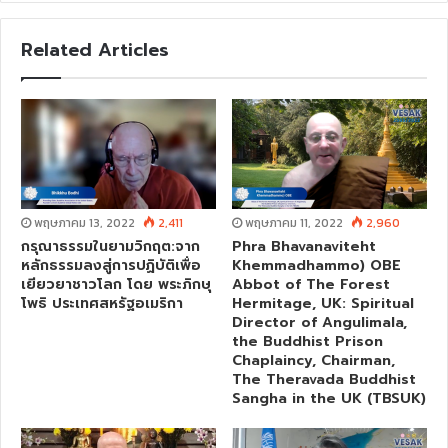
b
s
Related Articles
i
t
e
พฤษภาคม 13, 2022
2,411
พฤษภาคม 11, 2022
2,960
กรุณาธรรมในยามวิกฤต:จาก
Phra Bhavanaviteht
หลักธรรมลงสู่การปฏิบัติเพื่อ
Khemmadhammo) OBE
เยียวยาชาวโลก โดย พระภิกษุ
Abbot of The Forest
โพธิ ประเทศสหรัฐอเมริกา
Hermitage, UK: Spiritual
Director of Angulimala,
the Buddhist Prison
Chaplaincy, Chairman,
The Theravada Buddhist
Sangha in the UK (TBSUK)