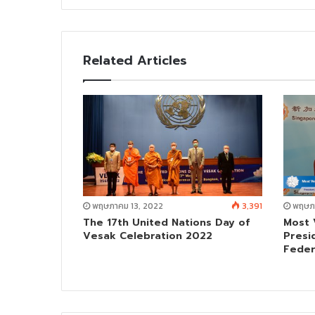
i
t
e
Related Articles
พฤษภาคม 13, 2022
3,391
พฤษภา
The 17th United Nations Day of
Most 
Vesak Celebration 2022
Presi
Feder