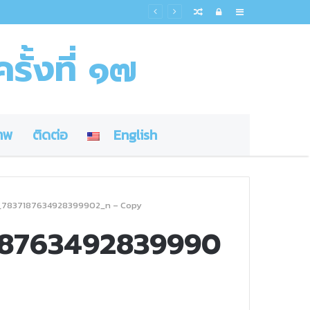
Random
Log
Sidebar
Article
In
รั้งที่ ๑๗
าพ
ติดต่อ
English
7837187634928399902_n – Copy
18763492839990