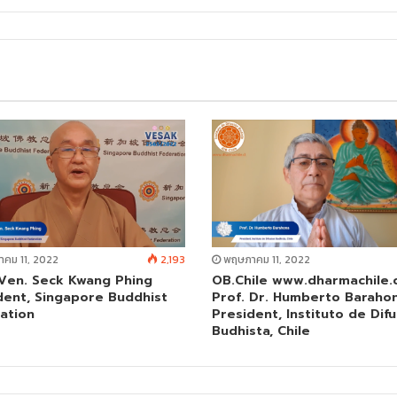
คม 11, 2022
2,193
พฤษภาคม 11, 2022
Ven. Seck Kwang Phing
OB.Chile www.dharmachile.c
dent, Singapore Buddhist
Prof. Dr. Humberto Baraho
ation
President, Instituto de Dif
Budhista, Chile