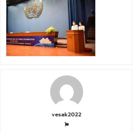
vesak2022
W
e