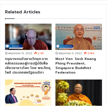
b
s
Related Articles
i
t
e
พฤษภาคม 13, 2022
2,411
พฤษภาคม 11, 2022
2,194
กรุณาธรรมในยามวิกฤต:จาก
Most Ven. Seck Kwang
หลักธรรมลงสู่การปฏิบัติเพื่อ
Phing President,
เยียวยาชาวโลก โดย พระภิกษุ
Singapore Buddhist
โพธิ ประเทศสหรัฐอเมริกา
Federation