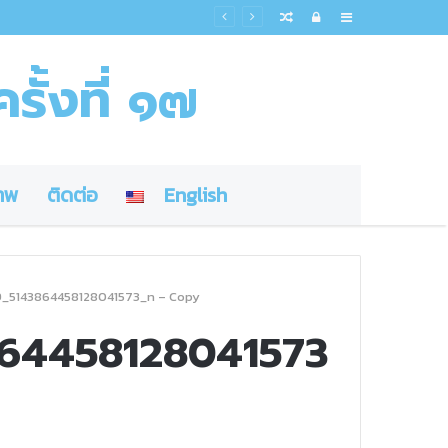
Random
Log
Sidebar
Article
In
รั้งที่ ๑๗
าพ
ติดต่อ
English
5143864458128041573_n – Copy
64458128041573