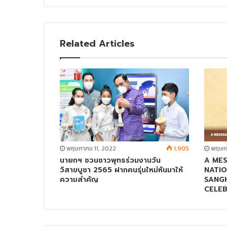
i
t
e
Related Articles
พฤษภาคม 11, 2022
1,905
พฤษภา
นายกฯ ชวนชาวพุทธร่วมงานวัน
A ME
วิสาขบูชา 2565 ฝากคนรุ่นใหม่หันมาให้
NATIO
ความสำคัญ
SANG
CELEB