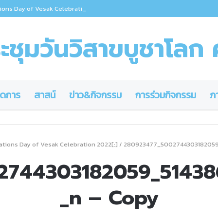
ions Day of Vesak Celebration 2022
ชุมวันวิสาขบูชาโลก ค
ดการ
สาสน์
ข่าว&กิจกรรม
การร่วมกิจกรรม
ภ
ations Day of Vesak Celebration 2022[:]
/
280923477_5002744303182059_
2744303182059_51438
_n – Copy