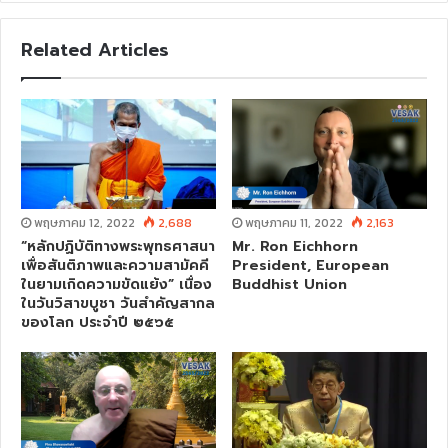
b
s
Related Articles
i
t
e
พฤษภาคม 12, 2022
2,688
พฤษภาคม 11, 2022
2,163
“หลักปฏิบัติทางพระพุทธศาสนา
Mr. Ron Eichhorn
เพื่อสันติภาพและความสามัคคี
President, European
ในยามเกิดความขัดแย้ง” เนื่อง
Buddhist Union
ในวันวิสาขบูชา วันสําคัญสากล
ของโลก ประจําปี ๒๕๖๕