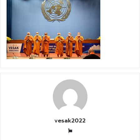
vesak2022
W
e